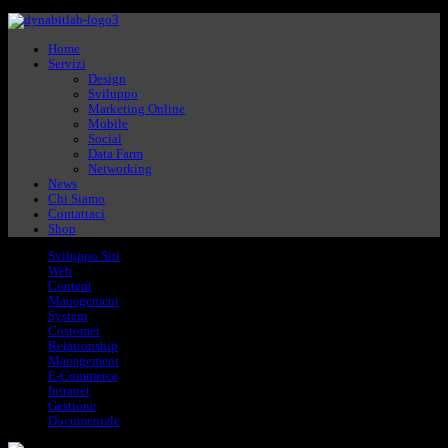
Home
Servizi
Design
Sviluppo
Marketing Online
Mobile
Social
Data Farm
Networking
News
Chi Siamo
Contattaci
Shop
Sviluppo Siti
Web
Content
Management
System
Customer
Relationship
Management
E-Commerce
Intranet
Gestione
Documentale