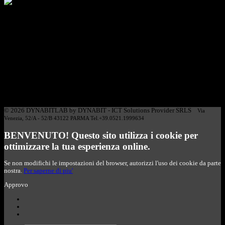
La produzione di dati in formato elettronico in molte
realtà lavorative sta sostituendo i documenti cartacei
con conseguenti esigenze di archiviazione ed
elaborazione.
L'automatizzazione di questi processi ha molti vantaggi: da un lato il
risparmio sensibile di tempo grazie alla velocità di elaborazione e
dall'altro la riduzione di rischi associati all'errore umano.
Dynabitlab progetta e distribuisce sistemi hardware e software
dedicati alla creazione di documenti elettronici basati sulle specifiche
esigenze e necessità del cliente.
© 2026 DYNABITLAB by DYNABIT - ICT Solutions Provider SRLS
Via
Venezia, 52/A - 52/B 43122 PARMA Tel.+39.0521.1999634
BENVENUTO! Questo sito utilizza i cookie per
ottimizzare la tua esperienza online.
Se non modifichi le impostazioni del browser, autorizzi l'uso dei cookie da parte
nostra.
Per saperne di piu'
Approvo